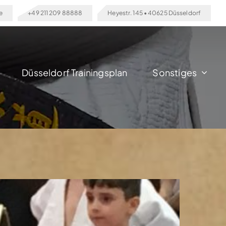
e
+49 211 209 88888
Heyestr. 145 • 40625 Düsseldorf
Düsseldorf Trainingsplan
Sonstiges