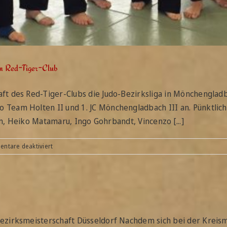
m Red-Tiger-Club
t des Red-Tiger-Clubs die Judo-Bezirksliga in Mönchengladba
Team Holten II und 1. JC Mönchengladbach III an. Pünktli
lm, Heiko Matamaru, Ingo Gohrbandt, Vincenzo [...]
für
ntare deaktiviert
Phänomenaler
Ligastart
für
die
Männermannschaft
vom
Red-
zirksmeisterschaft Düsseldorf Nachdem sich bei der Kreismei
Tiger-