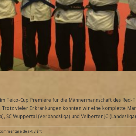
m Teico-Cup Premiere für die Männermannschaft des Red-Ti
il. Trotz vieler Erkrankungen konnten wir eine komplette Ma
, SC Wuppertal (Verbandsliga) und Velberter JC (Landesliga) 
für
Kommentare deaktiviert