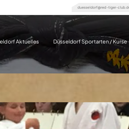
duesseldorf@red-tiger-club.d
eldorf Aktuelles
Düsseldorf Sportarten / Kurse