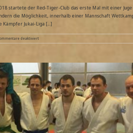
018 startete der Red-Tiger-Club das erste Mal mit einer Jugen
Kindern die Möglichkeit, innerhalb einer Mannschaft Wettkam
 Kämpfer Jukai-Liga [...]
für
ommentare deaktiviert
Jukai-
Liga:
Die
starke
U12-
Mannschaft
des
Red
Tiger
Clubs