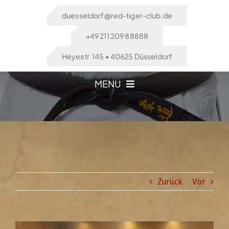
Zum
duesseldorf@red-tiger-club.de
Inhalt
springen
+49 211 209 88888
Heyestr. 145 • 40625 Düsseldorf
MENU
Düsseldorf Home
Düsseldorf Aktuelles
Zurück
Vor
Düsseldorf Sportarten / Kurse