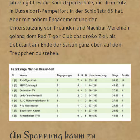
Jahren gibt es die Kampfsportschule, die ihren Sitz
in Düsseldorf-Pempelfort in der Schloßstr. 65 hat.
Aber mit hohem Engagement und der
Unterstützung von Freunden und Nachbar-Vereinen
gelang dem Red-Tiger-Club das große Ziel, als
Debütant am Ende der Saison ganz oben auf dem
Treppchen zu stehen.
An Spannung kaum zu