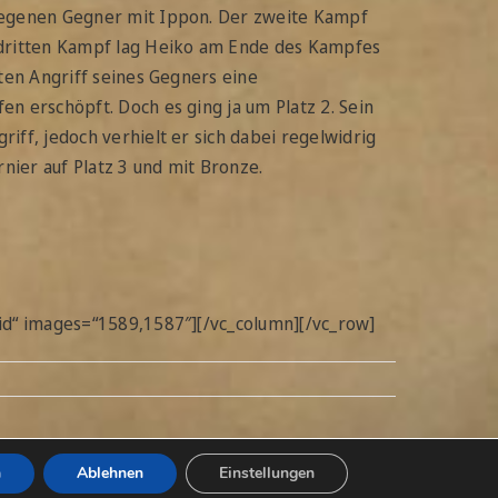
rlegenen Gegner mit Ippon. Der zweite Kampf
 dritten Kampf lag Heiko am Ende des Kampfes
ten Angriff seines Gegners eine
n erschöpft. Doch es ging ja um Platz 2. Sein
ff, jedoch verhielt er sich dabei regelwidrig
ier auf Platz 3 und mit Bronze.
id“ images=“1589,1587″][/vc_column][/vc_row]
n
Ablehnen
Einstellungen