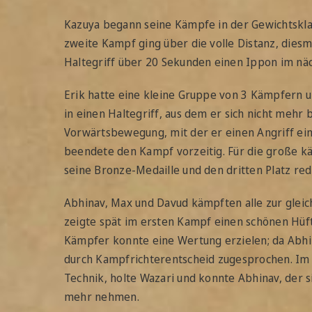
Kazuya begann seine Kämpfe in der Gewichtsklas
zweite Kampf ging über die volle Distanz, dies
Haltegriff über 20 Sekunden einen Ippon im nä
Erik hatte eine kleine Gruppe von 3 Kämpfern u
in einen Haltegriff, aus dem er sich nicht mehr 
Vorwärtsbewegung, mit der er einen Angriff ein
beendete den Kampf vorzeitig. Für die große kä
seine Bronze-Medaille und den dritten Platz redl
Abhinav, Max und Davud kämpften alle zur gleich
zeigte spät im ersten Kampf einen schönen Hüft
Kämpfer konnte eine Wertung erzielen; da Abhin
durch Kampfrichterentscheid zugesprochen. Im d
Technik, holte Wazari und konnte Abhinav, der s
mehr nehmen.