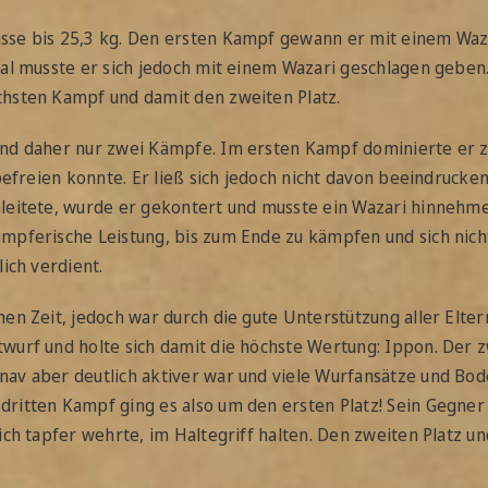
se bis 25,3 kg. Den ersten Kampf gewann er mit einem Wazar
mal musste er sich jedoch mit einem Wazari geschlagen geben.
chsten Kampf und damit den zweiten Platz.
nd daher nur zwei Kämpfe. Im ersten Kampf dominierte er zu
befreien konnte. Er ließ sich jedoch nicht davon beeindrucken
leitete, wurde er gekontert und musste ein Wazari hinnehme
mpferische Leistung, bis zum Ende zu kämpfen und sich nicht
ich verdient.
en Zeit, jedoch war durch die gute Unterstützung aller Elte
wurf und holte sich damit die höchste Wertung: Ippon. Der 
av aber deutlich aktiver war und viele Wurfansätze und Bod
ritten Kampf ging es also um den ersten Platz! Sein Gegner 
ich tapfer wehrte, im Haltegriff halten. Den zweiten Platz 