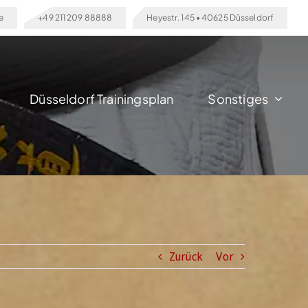
e
+49 211 209 88888
Heyestr. 145 • 40625 Düsseldorf
Düsseldorf Trainingsplan
Sonstiges
Zurück
Vor