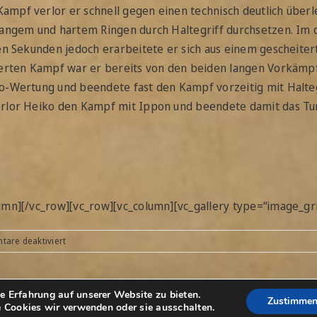
ampf verlor er schnell gegen einen technisch deutlich übe
 langem und hartem Ringen durch Haltegriff durchsetzen. Im
en Sekunden jedoch erarbeitete er sich aus einem gescheiter
ierten Kampf war er bereits von den beiden langen Vorkämpfe
-Wertung und beendete fast den Kampf vorzeitig mit Haltegri
rlor Heiko den Kampf mit Ippon und beendete damit das Turn
umn][/vc_row][vc_row][vc_column][vc_gallery type=“image_gr
für
are deaktiviert
Judo
Turnier
–
e Erfahrung auf unserer Website zu bieten.
Stadtmeisterschaft
sum
|
Datenschutz
Zustimme
 Cookies wir verwenden oder sie ausschalten.
Dormagen,