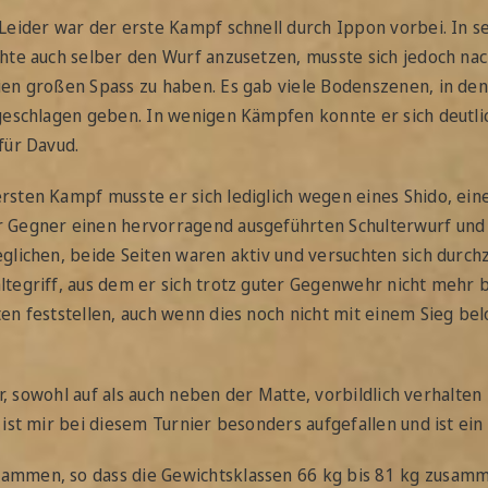
Leider war der erste Kampf schnell durch Ippon vorbei. In s
hte auch selber den Wurf anzusetzen, musste sich jedoch nac
n großen Spass zu haben. Es gab viele Bodenszenen, in denen
geschlagen geben. In wenigen Kämpfen konnte er sich deutlic
für Davud.
rsten Kampf musste er sich lediglich wegen eines Shido, ei
r Gegner einen hervorragend ausgeführten Schulterwurf und
lichen, beide Seiten waren aktiv und versuchten sich durchz
tegriff, aus dem er sich trotz guter Gegenwehr nicht mehr 
n feststellen, auch wenn dies noch nicht mit einem Sieg belo
er, sowohl auf als auch neben der Matte, vorbildlich verhalte
ist mir bei diesem Turnier besonders aufgefallen und ist ei
mmen, so dass die Gewichtsklassen 66 kg bis 81 kg zusamme