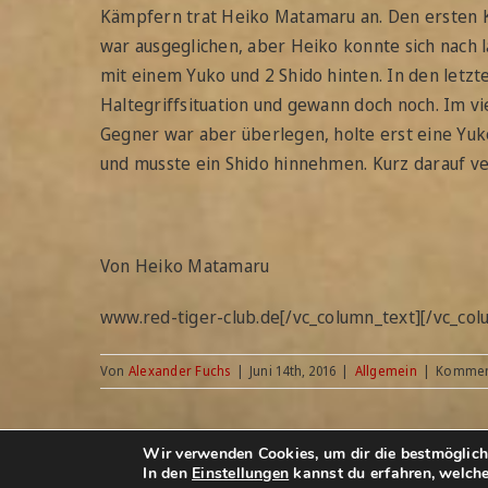
Kämpfern trat Heiko Matamaru an. Den ersten K
war ausgeglichen, aber Heiko konnte sich nach
mit einem Yuko und 2 Shido hinten. In den letzt
Haltegriffsituation und gewann doch noch. Im v
Gegner war aber überlegen, holte erst eine Yuko
und musste ein Shido hinnehmen. Kurz darauf ve
Von Heiko Matamaru
www.red-tiger-club.de[/vc_column_text][/vc_col
Von
Alexander Fuchs
|
Juni 14th, 2016
|
Allgemein
|
Komment
Wir verwenden Cookies, um dir die bestmöglich
© Copyright 2014 - 2026 | Red-Tiger-Club e.V. |
Impres
In den
Einstellungen
kannst du erfahren, welche