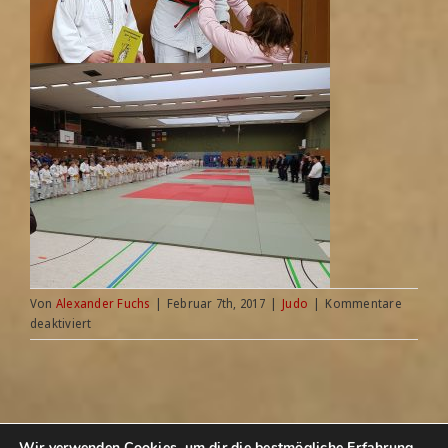
Von
Alexander Fuchs
|
Februar 7th, 2017
|
Judo
|
Kommentare
für
deaktiviert
Judo
Rabaukenturnier
in
Grevenbroich
2017.01.29
Wir verwenden Cookies, um dir die bestmögliche Erfahrung